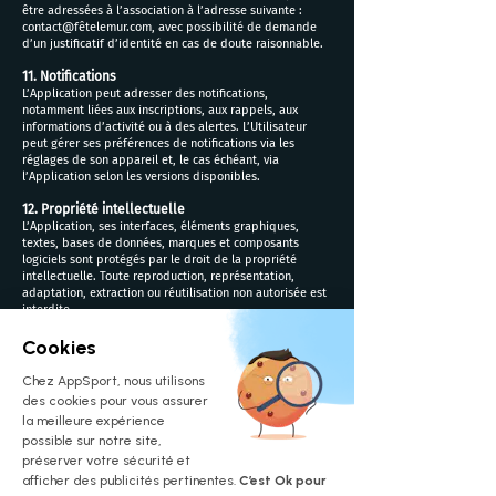
être adressées à l’association à l’adresse suivante :
contact@fêtelemur.com, avec possibilité de demande
d’un justificatif d’identité en cas de doute raisonnable.
11. Notifications
L’Application peut adresser des notifications,
notamment liées aux inscriptions, aux rappels, aux
informations d’activité ou à des alertes. L’Utilisateur
peut gérer ses préférences de notifications via les
réglages de son appareil et, le cas échéant, via
l’Application selon les versions disponibles.
12. Propriété intellectuelle
L’Application, ses interfaces, éléments graphiques,
textes, bases de données, marques et composants
logiciels sont protégés par le droit de la propriété
intellectuelle. Toute reproduction, représentation,
adaptation, extraction ou réutilisation non autorisée est
interdite.
Les Contenus déposés par les Utilisateurs restent sous la
responsabilité de leurs auteurs. Dans la stricte mesure
nécessaire au fonctionnement de l’Application et à
l’organisation des actions, l’Utilisateur concède à
l’association une autorisation non exclusive et gratuite
d’utiliser, reproduire et afficher ces Contenus,
uniquement pour les besoins internes de suivi,
d’organisation et de reporting. Toute utilisation externe,
notamment de communication publique, relève des
règles internes applicables et, le cas échéant,
d’autorisations spécifiques, notamment au titre du droit