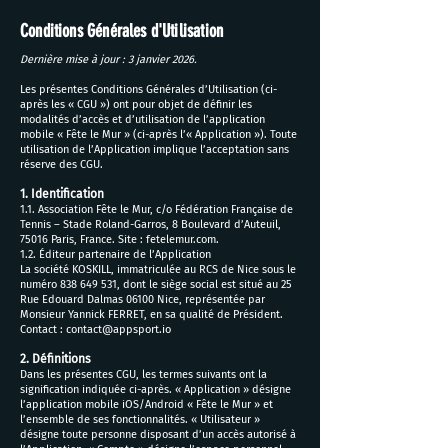
Conditions Générales d'Utilisation
Dernière mise à jour : 3 janvier 2026.
Les présentes Conditions Générales d’Utilisation (ci-
après les « CGU ») ont pour objet de définir les
modalités d’accès et d’utilisation de l’application
mobile « Fête le Mur » (ci-après l’« Application »). Toute
utilisation de l’Application implique l’acceptation sans
réserve des CGU.
1. Identification
1.1. Association Fête le Mur, c/o Fédération Française de
Tennis – Stade Roland-Garros, 8 Boulevard d’Auteuil,
75016 Paris, France. Site : fetelemur.com.
1.2. Éditeur partenaire de l’Application
La société KOSKILL, immatriculée au RCS de Nice sous le
numéro 838 649 531, dont le siège social est situé au 25
Rue Edouard Dalmas 06100 Nice, représentée par
Monsieur Yannick FERRET, en sa qualité de Président.
Contact : contact@appsport.io
2. Définitions
Dans les présentes CGU, les termes suivants ont la
signification indiquée ci-après. « Application » désigne
l’application mobile iOS/Android « Fête le Mur » et
l’ensemble de ses fonctionnalités. « Utilisateur »
désigne toute personne disposant d’un accès autorisé à